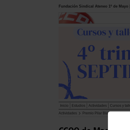
Fundación Sindical Ateneo 1º de Mayo
Inicio
Estudios
Actividades
Cursos y tal
Actividades
Premio Pilar Blanco a la Com