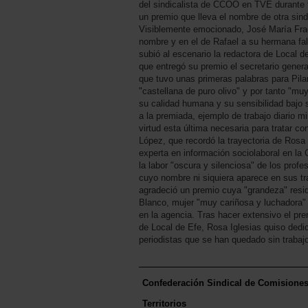
del sindicalista de CCOO en TVE durante 
un premio que lleva el nombre de otra sind
Visiblemente emocionado, José María Frag
nombre y en el de Rafael a su hermana fal
subió al escenario la redactora de Local de
que entregó su premio el secretario gene
que tuvo unas primeras palabras para Pila
"castellana de puro olivo" y por tanto "m
su calidad humana y su sensibilidad bajo s
a la premiada, ejemplo de trabajo diario m
virtud esta última necesaria para tratar co
López, que recordó la trayectoria de Rosa 
experta en información sociolaboral en l
la labor "oscura y silenciosa" de los prof
cuyo nombre ni siquiera aparece en sus tra
agradeció un premio cuya "grandeza" resid
Blanco, mujer "muy cariñosa y luchadora
en la agencia. Tras hacer extensivo el pr
de Local de Efe, Rosa Iglesias quiso dedi
periodistas que se han quedado sin trabaj
Confederación Sindical de Comisione
Territorios