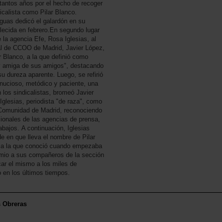
tantos años por el hecho de recoger
icalista como Pilar Blanco.
uas dedicó el galardón en su
lecida en febrero.En segundo lugar
 la agencia Efe, Rosa Iglesias, al
ral de CCOO de Madrid, Javier López,
r Blanco, a la que definió como
uy amiga de sus amigos", destacando
u dureza aparente. Luego, se refirió
inucioso, metódico y paciente, una
n los sindicalistas, bromeó Javier
Iglesias, periodista "de raza", como
a Comunidad de Madrid, reconociendo
esionales de las agencias de prensa,
bajos. A continuación, Iglesias
e en que lleva el nombre de Pilar
" a la que conoció cuando empezaba
emio a sus compañeros de la sección
car el mismo a los miles de
o en los últimos tiempos.
s Obreras