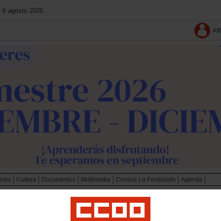
| 6 agosto 2026.
Afí
leres
Cultura
Documentos
Multimedia
Conoce La Fundación
Agenda
unicación Sociolaboral
Archivo