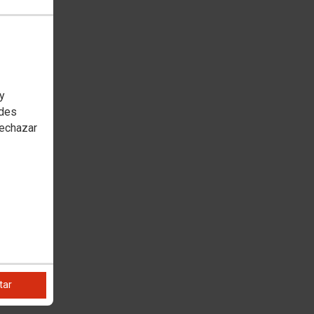
 y
edes
rechazar
tar