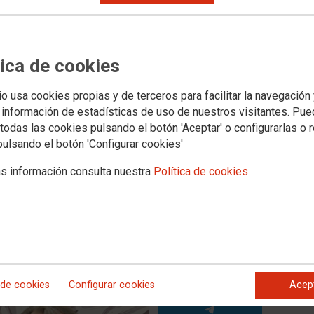
rega los premios a la
laboral 2011
on sus galardones en un acto en el que el recuerdo de la
tica de cookies
muy presente
 los premios que concede la Fundación Sindical de Estudios
io usa cookies propias y de terceros para facilitar la navegación
vo lugar en el Centro Abogados de Atocha, sirvió para
 información de estadísticas de uso de nuestros visitantes. Pu
r Blanco. Y, como no, también a los premiados en su cuarta
todas las cookies pulsando el botón 'Aceptar' o configurarlas o 
. Así lo expresó la directora de la FSE, Mar Fernández, que
nes en lo difícil que es en la actualidad que lo que le sucede
pulsando el botón 'Configurar cookies'
ios de comunicación.
s información consulta nuestra
Política de cookies
 de cookies
Configurar cookies
Acep