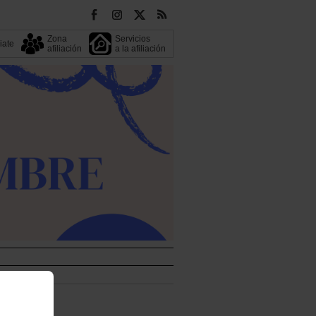
Zona
Servicios
liate
afiliación
a la afiliación