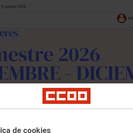
| 8 agosto 2026.
Afí
leres
Cultura
Documentos
Multimedia
Conoce La Fundación
Agenda
nte
tica de cookies