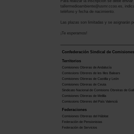
Para realizar la inscripción se debe enviar
tallermedioambiente@usmr.ccoo.es, indic
teléfono y fecha de nacimiento.
Las plazas son limitadas y se asignarán po
¡Te esperamos!
Confederación Sindical de Comisione
Territorios
Comisiones Obreras de Andalucía
Comissions Obreres de les Illes Balears
Comisiones Obreras de Castilla y León
Comisiones Obreras de Ceuta
Sindicato Nacional de Comisions Obreiras de Gali
Comisiones Obreras de Melilla
Comissions Obreres del Paìs Valenciá
Federaciones
Comisiones Obreras del Hábitat
Federación de Pensionistas
Federación de Servicios