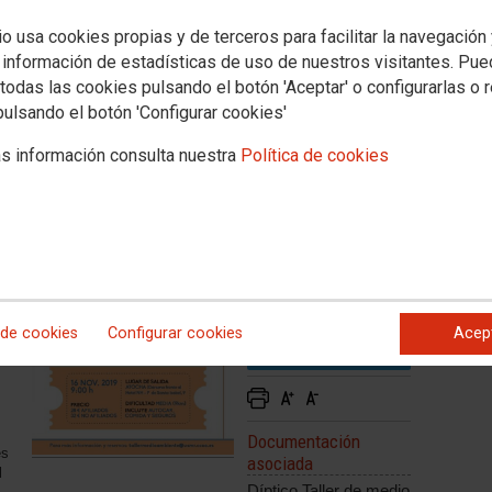
biente "La Jarosa"
io usa cookies propias y de terceros para facilitar la navegación
9 horas
 información de estadísticas de uso de nuestros visitantes. Pu
todas las cookies pulsando el botón 'Aceptar' o configurarlas o 
ros. No afiliadas: 32 euros. Incluye autocar, comida y seguro
pulsando el botón 'Configurar cookies'
s información consulta nuestra
Política de cookies
a
de
 de cookies
Configurar cookies
Acep
Documentación
es
asociada
l
Díptico Taller de medio