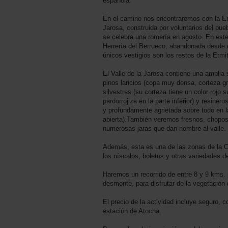
española.
En el camino nos encontraremos con la E
Jarosa, construida por voluntarios del p
se celebra una romería en agosto. En este
Herrería del Berrueco, abandonada desde 
únicos vestigios son los restos de la Erm
El Valle de la Jarosa contiene una amplia 
pinos laricios (copa muy densa, corteza g
silvestres (su corteza tiene un color rojo s
pardorrojiza en la parte inferior) y resiner
y profundamente agrietada sobre todo en l
abierta).También veremos fresnos, chopos
numerosas jaras que dan nombre al valle.
Además, esta es una de las zonas de la
los níscalos, boletus y otras variedades 
Haremos un recorrido de entre 8 y 9 kms.
desmonte, para disfrutar de la vegetación 
El precio de la actividad incluye seguro, 
estación de Atocha.