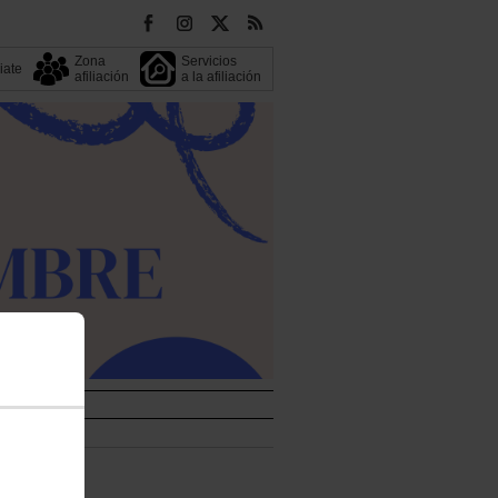
Zona
Servicios
liate
afiliación
a la afiliación