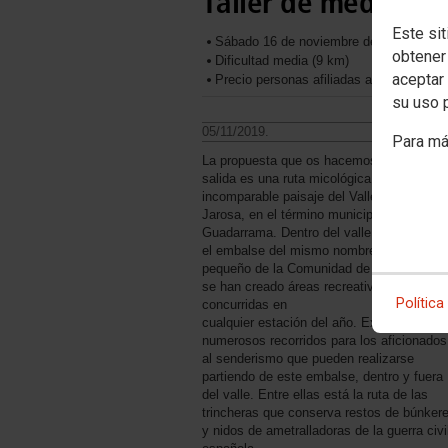
Taller de medio am
Este sit
Sábado 16 de noviembre de 2019 a las 
obtener
Dificultad media (9 km)
aceptar 
Precio personas afiliadas a CCOO: 28 eu
su uso 
05/11/2019.
Para má
La propuesta que os hacemos para esta
salida es una ruta micológica por el
incomparable paisaje del Valle de La
Jarosa, en el término municipal de
Guadarrama. Dentro del valle se encuentr
el embalse del mismo nombre, el más
pequeño de la Comunidad de Madrid, don
se han creado áreas recreativas muy
Política
concurridas en
cualquier estación del año. Existen
numerosos recorridos para los aficionados
al senderismo que pueden realizarse
partiendo de este embalse, dentro y fuera
del valle. Entre ellas está la ruta de las
trincheras que conserva restos de búnker
y nidos de ametralladoras de la guerra civi