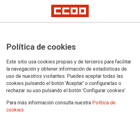
Política de cookies
Este sitio usa cookies propias y de terceros para facilitar
la navegación y obtener información de estadísticas de
uso de nuestros visitantes. Puedes aceptar todas las
cookies pulsando el botón 'Aceptar' o configurarlas o
rechazar su uso pulsando el botón 'Configurar cookies'
Para más información consulta nuestra
Política de
Programación cursos y talleres en
cookies
línea abril - junio 2021
Inscripciones hasta el 24 de marzo.
Clases virtuales a través de Zoom.