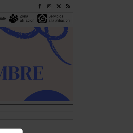
Zona
Servicios
liate
afiliación
a la afiliación