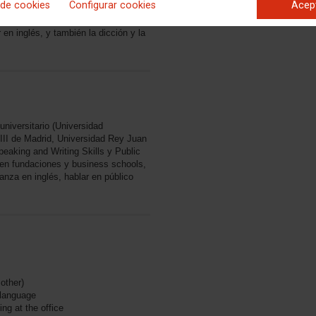
 de cookies
Configurar cookies
Acep
rabajo y acontecimientos actuales,
original, vídeos, películas o series.
 en inglés, y también la dicción y la
universitario (Universidad
 III de Madrid, Universidad Rey Juan
eaking and Writing Skills y Public
en fundaciones y business schools,
nza en inglés, hablar en público
other)
 language
ng at the office