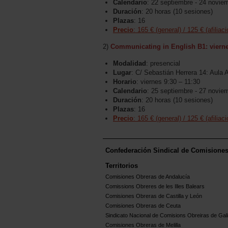
Calendario
: 22 septiembre - 24 novie
Duración
: 20 horas (10 sesiones)
Plazas
: 16
Precio
: 165 € (general) / 125 € (afiliaci
2)
Communicating in English B1: viernes
Modalidad
: presencial
Lugar
: C/ Sebastián Herrera 14: Aula 
Horario
: viernes 9:30 – 11:30
Calendario
: 25 septiembre - 27 novie
Duración
: 20 horas (10 sesiones)
Plazas
: 16
Precio
: 165 € (general) / 125 € (afiliaci
Confederación Sindical de Comisione
Territorios
Comisiones Obreras de Andalucía
Comissions Obreres de les Illes Balears
Comisiones Obreras de Castilla y León
Comisiones Obreras de Ceuta
Sindicato Nacional de Comisions Obreiras de Gali
Comisiones Obreras de Melilla