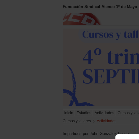
Fundación Sindical Ateneo 1º de Mayo
Inicio
Estudios
Actividades
Cursos y tal
Cursos y talleres
Actividades
Impartidos por John González Lance