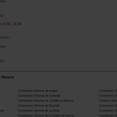
mbre
ón)
 9:30 - 11:30
Ateneo
mbre
ón)
s Obreras
Comisiones Obreras de Aragón
Comisiones Ob
Comisiones Obreras de Canarias
Comisiones O
Comisiones Obreras de Castilla-La Mancha
Comissió Obre
Comisiones Obreras de Euskadi
Comisiones O
cia
Comisiones Obreras de La Rioja
Comisiones O
Comisiones Obreras de la Región de Murcia
Comisiones O