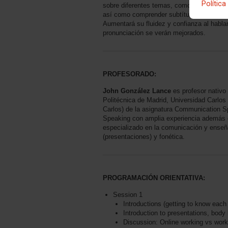
Política
sobre diferentes temas, como aficiones, t
así como comprender subtítulos en versión 
Aumentará su fluidez y confianza al hablar
pronunciación se verán mejorados.
PROFESORADO:
John González Lance
es profesor nativo 
Politécnica de Madrid, Universidad Carlos
Carlos) de la asignatura Communication Sp
Speaking con amplia experiencia además 
especializado en la comunicación y enseña
(presentaciones) y fonética.
PROGRAMACIÓN ORIENTATIVA:
Session 1
Introductions (getting to know each 
Introduction to presentations, body
Discussion: Online working vs worki