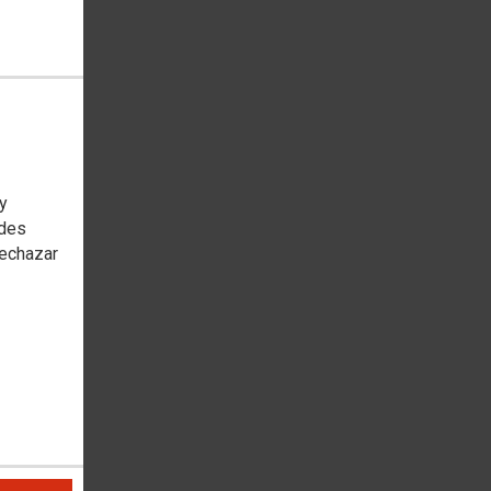
 y
edes
rechazar