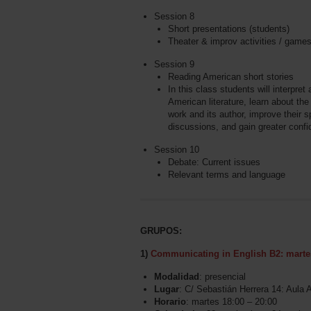
Session 8
Short presentations (students)
Theater & improv activities / game
Session 9
Reading American short stories
In this class students will interpre
American literature, learn about the
work and its author, improve their s
discussions, and gain greater confi
Session 10
Debate: Current issues
Relevant terms and language
GRUPOS:
1)
Communicating in English B2: martes
Modalidad
: presencial
Lugar
: C/ Sebastián Herrera 14: Aula 
Horario
: martes 18:00 – 20:00