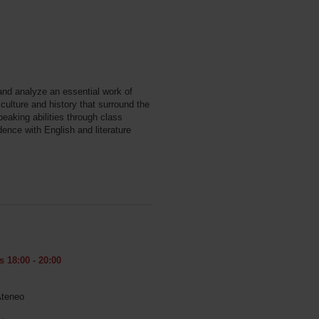
s
t and analyze an essential work of
 culture and history that surround the
peaking abilities through class
dence with English and literature
 18:00 - 20:00
Ateneo