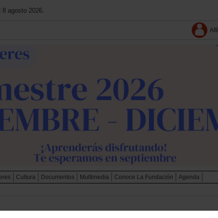
| 8 agosto 2026.
Afí
leres
Cultura
Documentos
Multimedia
Conoce La Fundación
Agenda