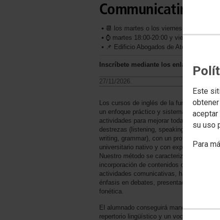
Communicating in E
📆 los martes o los viernes del 22 de s
⌚️ martes 18:00-20:00 y viernes 9:30-11
📌 Edificio Abogados de Atocha (C/ Seba
Inscríbete mediante los enlaces o en l
Polí
27/11/2026.
Este sit
obtener
Los cursos de inglés de la fundación tiene
un enfoque práctico y sistemático, con
aceptar 
actividades para mejorar todas las
su uso 
destrezas (listening, speaking, reading,
writing, grammar), con un profesor
Para má
universitario nativo y con experiencia.
Nuestro método se caracteriza por la
incorporación de contenidos culturales y
actividades comunicativas, haciendo
énfasis en debates, presentaciones y
fonética.
El alumnado conseguirá manejar un
repertorio lingüístico y un vocabulario ad