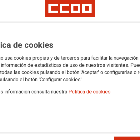
nglish B1 y B2
eptiembre al 27 de noviembre de 2026
:30
stián Herrera 14, Madrid)
a sede de la Fundación
tica de cookies
io usa cookies propias y de terceros para facilitar la navegación
 información de estadísticas de uso de nuestros visitantes. Pu
n
todas las cookies pulsando el botón 'Aceptar' o configurarlas o 
pulsando el botón 'Configurar cookies'
s información consulta nuestra
Política de cookies
Communicating in English
ecuados, que le permitirán expresarse