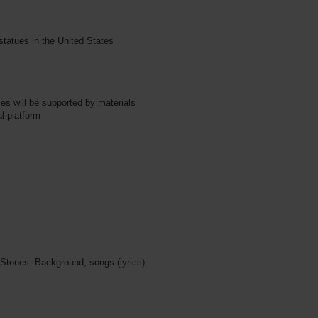
tatues in the United States
ties will be supported by materials
l platform
Stones. Background, songs (lyrics)