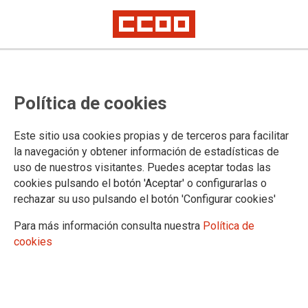
Política de cookies
Este sitio usa cookies propias y de terceros para facilitar
la navegación y obtener información de estadísticas de
uso de nuestros visitantes. Puedes aceptar todas las
cookies pulsando el botón 'Aceptar' o configurarlas o
rechazar su uso pulsando el botón 'Configurar cookies'
Para más información consulta nuestra
Política de
No solo fue Billy el Niño
cookies
Las fundaciones de CCOO encargadas de desarrollar las
políticas de memoria del sindicato se han dirigido mediante