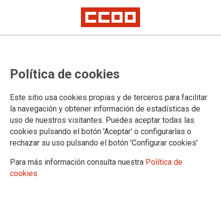
Política de cookies
Este sitio usa cookies propias y de terceros para facilitar
la navegación y obtener información de estadísticas de
uso de nuestros visitantes. Puedes aceptar todas las
cookies pulsando el botón 'Aceptar' o configurarlas o
rechazar su uso pulsando el botón 'Configurar cookies'
Para más información consulta nuestra
Política de
Impartido por Rafael Gili Ruiz y Fernando Velasco Medina
cookies
Historias del antiguo Madrid
📆 jueves del 24 de septiembre al 26 noviembre de 2026
⌚️ 18:00 - 19:30
📌 Lugares de Madrid + Edificio Abogados de Atocha (C/ Sebastián