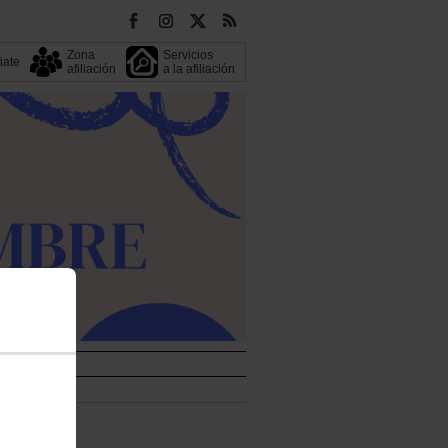
Zona
Servicios
liate
afiliación
a la afiliación