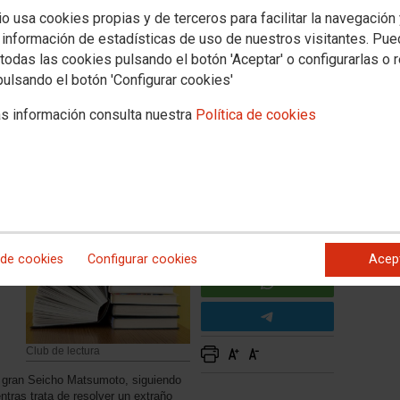
misterio viaja en tren
io usa cookies propias y de terceros para facilitar la navegación
 información de estadísticas de uso de nuestros visitantes. Pu
e y 17 de diciembre de 2026
todas las cookies pulsando el botón 'Aceptar' o configurarlas o 
pulsando el botón 'Configurar cookies'
stián Herrera 14, Madrid)
s información consulta nuestra
Política de cookies
ación
a
 de cookies
Configurar cookies
Acep
da
Club de lectura
 gran Seicho Matsumoto, siguiendo
tras trata de resolver un extraño