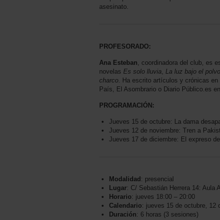
asesinato.
PROFESORADO:
Ana Esteban
, coordinadora del club, es es
novelas
Es solo lluvia
,
La luz bajo el polv
charco
. Ha escrito artículos y crónicas e
País, El Asombrario o Diario Público.es en
PROGRAMACIÓN:
Jueves 15 de octubre: La dama desap
Jueves 12 de noviembre: Tren a Pakis
Jueves 17 de diciembre: El expreso de
Modalidad
: presencial
Lugar
: C/ Sebastián Herrera 14: Aula 
Horario
: jueves 18:00 – 20:00
Calendario
: jueves 15 de octubre, 12
Duración
: 6 horas (3 sesiones)