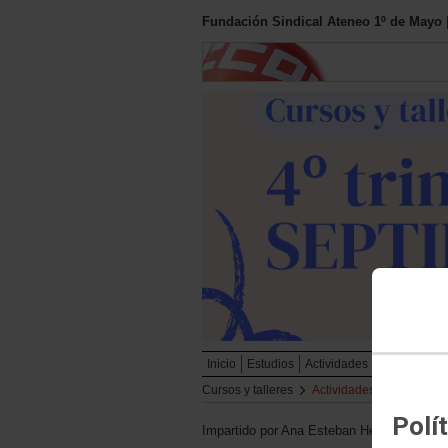
Fundación Sindical Ateneo 1º de Mayo
Inicio
Estudios
Actividades
Cursos y tal
Cursos y talleres
Actividades
Polí
Impartido por Ana Esteban Herranz