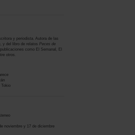
critora y periodista. Autora de las
o
, y del libro de relatos
Peces de
n publicaciones como El Semanal, El
tre otros.
arece
tán
 Tokio
Ateneo
 de noviembre y 17 de diciembre