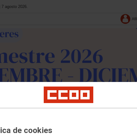
| 7 agosto 2026.
Afí
leres
Cultura
Documentos
Multimedia
Conoce La Fundación
Agenda
tica de cookies