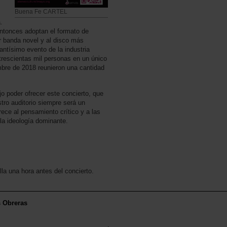
Buena Fe CARTEL
l
.
ntonces adoptan el formato de
r banda novel y al disco más
ntísimo evento de la industria
trescientas mil personas en un único
mbre de 2018 reunieron una cantidad
o poder ofrecer este concierto, que
stro auditorio siempre será un
rece al pensamiento crítico y a las
 la ideología dominante.
illa una hora antes del concierto.
s Obreras