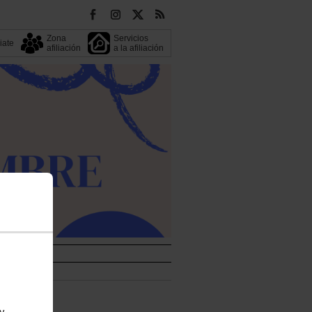
Zona
Servicios
liate
afiliación
a la afiliación