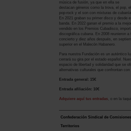
música de fusión, ya que en ella se
destacan géneros como la trova, el pop, e
pop-rock y el son con mixturas de cubanía
En 2021 graban su primer disco y desde e
banda. En 2022 ganan el premio a la mejo
vendido en los Premios Cubadisco, importa
discográfica cubana. En 2008 reunieron a 
concierto y diez años después, en septie
superior en el Malecón Habanero.
Para nuestra Fundación es un auténtico luj
cerrará su gira por el estado español. Nue
espacio de libertad y solidaridad que se of
alternativas culturales que confrontan con
Entrada general: 15€
Entrada afiliación: 10€
Adquiere aquí tus entradas
, o en la taqu
Confederación Sindical de Comisione
Territorios