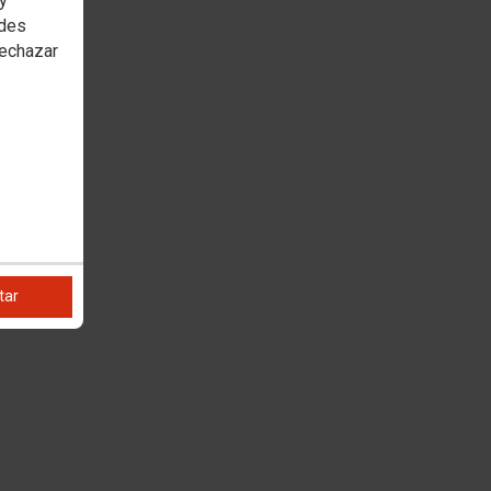
 y
edes
rechazar
tar