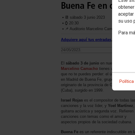
Este sit
Buena Fe en concie
obtener
aceptar 
📆 sábado 3 junio 2023
su uso 
⌚️ 20:30
📌 Auditorio Marcelino Camacho (C/ Lop
Para má
Adquiere aquí tus entradas
, o en taquil
24/05/2023.
El
sábado 3 de junio
en nuestro
Auditor
Marcelino Camacho
tienes una cita únic
que no te puedes perder: el último concier
en Madrid de Buena Fe, grupo musical
Política
originario de la provincia de Guantánamo
(Cuba), surgido en 1999.
Israel Rojas
es el compositor de todas la
canciones y la voz líder, y
Yoel Martínez
,
guitarra acústica y segunda voz. Refieren
canciones con temas como el amor y
aspectos propios de la sociedad cubana.
Buena Fe
es un referente indiscutible en l