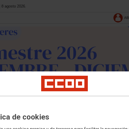
| 8 agosto 2026.
Afí
leres
Cultura
Documentos
Multimedia
Conoce La Fundación
Agenda
tica de cookies