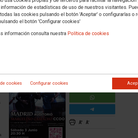
io usa cookies propias y de terceros para facilitar la navegación
rto
 información de estadísticas de uso de nuestros visitantes. Pu
todas las cookies pulsando el botón 'Aceptar' o configurarlas o 
pulsando el botón 'Configurar cookies'
e de Vega 40)
s información consulta nuestra
Política de cookies
la una hora antes
io
a
to
 de cookies
Configurar cookies
Acep
s
a