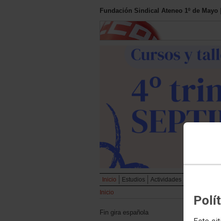
Fundación Sindical Ateneo 1º de Mayo
Inicio
Estudios
Actividades
Cursos y tal
Inicio
Polí
Fin gira española