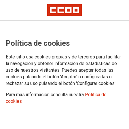
Política de cookies
Este sitio usa cookies propias y de terceros para facilitar
la navegación y obtener información de estadísticas de
uso de nuestros visitantes. Puedes aceptar todas las
cookies pulsando el botón 'Aceptar' o configurarlas o
rechazar su uso pulsando el botón 'Configurar cookies'
Para más información consulta nuestra
Política de
Somos la raíz que el genocidio no logra arrancar
cookies
Día Internacional de Solidaridad
con el Pueblo Palestino
📆 martes 2 diciembre 2025