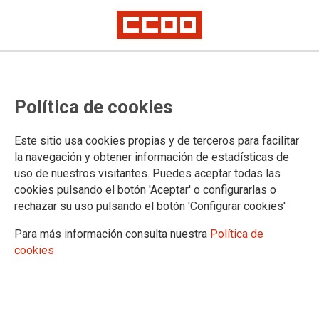
Política de cookies
Este sitio usa cookies propias y de terceros para facilitar
la navegación y obtener información de estadísticas de
uso de nuestros visitantes. Puedes aceptar todas las
cookies pulsando el botón 'Aceptar' o configurarlas o
rechazar su uso pulsando el botón 'Configurar cookies'
Para más información consulta nuestra
Política de
Impartido por Ana Cadórniga Gutiérrez
cookies
¿Cómo escribir historias? Taller de
fundamentos narrativos
📆 los martes del 22 de septiembre al 24 de noviembre de 2026