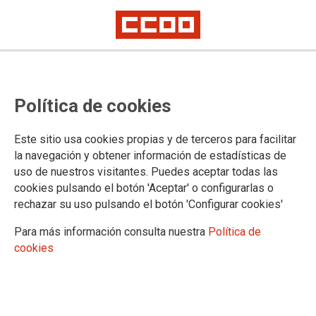
Política de cookies
Este sitio usa cookies propias y de terceros para facilitar
la navegación y obtener información de estadísticas de
uso de nuestros visitantes. Puedes aceptar todas las
cookies pulsando el botón 'Aceptar' o configurarlas o
rechazar su uso pulsando el botón 'Configurar cookies'
Para más información consulta nuestra
Política de
Dirigida por Patricia Gomendio
cookies
Compañía de teatro LA
SOLDADURA
📆 miércoles del 23 de septiembre al 25 de noviembre de 2026