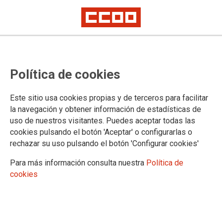
Política de cookies
Este sitio usa cookies propias y de terceros para facilitar
la navegación y obtener información de estadísticas de
uso de nuestros visitantes. Puedes aceptar todas las
cookies pulsando el botón 'Aceptar' o configurarlas o
rechazar su uso pulsando el botón 'Configurar cookies'
Para más información consulta nuestra
Política de
Presentación y proyección del documental
cookies
Influjo psíquico: El caso de
"lawfare" contra Rafael Correa
📆 domingo 5 julio 2026