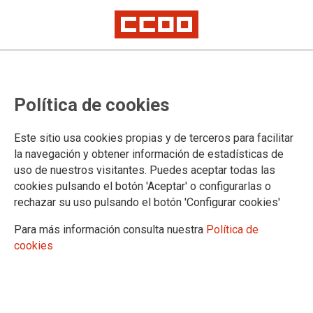
Política de cookies
Este sitio usa cookies propias y de terceros para facilitar
la navegación y obtener información de estadísticas de
uso de nuestros visitantes. Puedes aceptar todas las
cookies pulsando el botón 'Aceptar' o configurarlas o
rechazar su uso pulsando el botón 'Configurar cookies'
Para más información consulta nuestra
Política de
Los acordes que rompieron el silencio
cookies
Canciones de la Transición
📆 viernes 4 septiembre 2026
⌚️ 19:00
📌 Auditorio Marcelino Camacho