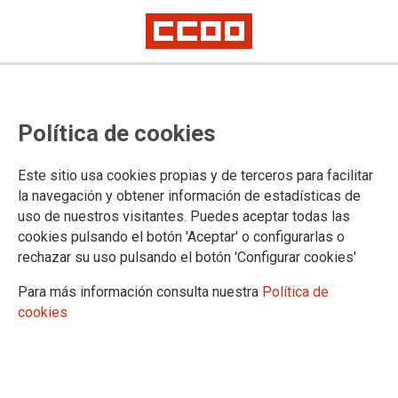
Política de cookies
Este sitio usa cookies propias y de terceros para facilitar
la navegación y obtener información de estadísticas de
uso de nuestros visitantes. Puedes aceptar todas las
cookies pulsando el botón 'Aceptar' o configurarlas o
rechazar su uso pulsando el botón 'Configurar cookies'
Para más información consulta nuestra
Política de
Taller de medio ambiente de
cookies
Cifuentes a Trillo
Sábado 23 de marzo de 8 a 19 horas
Taller organizado en el marco de las jornadas "Caminos que unen