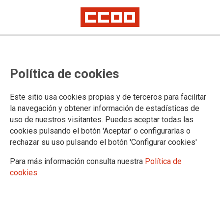
Política de cookies
Este sitio usa cookies propias y de terceros para facilitar
la navegación y obtener información de estadísticas de
uso de nuestros visitantes. Puedes aceptar todas las
cookies pulsando el botón 'Aceptar' o configurarlas o
rechazar su uso pulsando el botón 'Configurar cookies'
Para más información consulta nuestra
Política de
Mostrar: |
10
|
25
|
50
|
100
1 |
2 |
Siguiente
cookies
Mostrando contenidos 1 a 10 de 20
17/02/2020. Taller de medio ambiente "Fuentes de
Madrid"